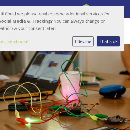
Bauerstraat 8, 6813 KZ Arnhem
026-4436566
Hi! Could we please enable some additional services for
Social Media & Tracking
? You can always change or
withdraw your consent later.
Let me choose
I decline
That's ok